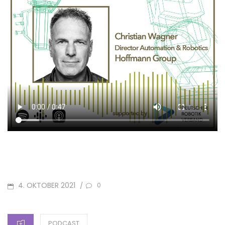
POSTED
4. OKTOBER 2021
/
0
ON
CATEGORIES
PODCAST